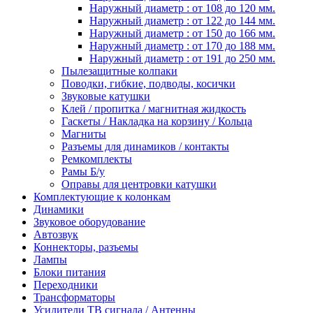
Наружный диаметр : от 108 до 120 мм.
Наружный диаметр : от 122 до 144 мм.
Наружный диаметр : от 150 до 166 мм.
Наружный диаметр : от 170 до 188 мм.
Наружный диаметр : от 191 до 250 мм.
Пылезащитные колпаки
Поводки, гибкие, подводы, косички
Звуковые катушки
Клей / пропитка / магнитная жидкость
Гаскеты / Накладка на корзину / Кольца
Магниты
Разъемы для динамиков / контакты
Ремкомплекты
Рамы Б/у
Оправы для центровки катушки
Комплектующие к колонкам
Динамики
Звуковое оборудование
Автозвук
Коннекторы, разъемы
Лампы
Блоки питания
Переходники
Трансформаторы
Усилители ТВ сигнала / Антенны