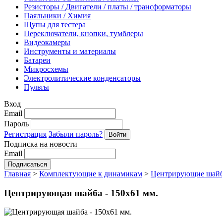
Резисторы / Двигатели / платы / трансформаторы
Паяльники / Химия
Щупы для тестера
Переключатели, кнопки, тумблеры
Видеокамеры
Инструменты и материалы
Батареи
Микросхемы
Электролитические конденсаторы
Пульты
Вход
Email
Пароль
Регистрация
Забыли пароль?
Подписка на новости
Email
Главная
>
Комплектующие к динамикам
>
Центрирующие шай
Центрирующая шайба - 150х61 мм.