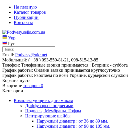
На главную
Каталог товаров
Публикации
Контакты
Укр
Рус
Email:
Podvesy@ukr.net
Мобильный: ( +38 ) 093-550-81-21, 098-515-13-85
Телефон: Телефонные звонки принимаются : Вторник - суббота 
График работы: Онлайн заявки принимается круглосуточно
График работы: Работаем по всей Украине, курьерской службой
Корзина пуста
В корзине
товаров:
0
Категории
Комплектующие к динамикам
Диффузоры с подвесами
Подвесы, Мембраны, Гофры
Центрирующие шайбы
Наружный диаметр : от 36 до 89 мм.
Наружный диаметр : от 90 до 105 мм.