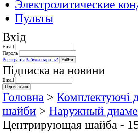
Электролитические кон
Пульты
Вхід
Email
Пароль
Реєстрація
Забули пароль?
Підписка на новини
Email
Головна
>
Комплектуючі д
шайби
>
Наружный диамет
Центрирующая шайба - 1