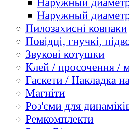
Наружный диаметр 
Наружный диаметр 
Пилозахисні ковпаки
Повідці, гнучкі, підв
Звукові котушки
Клей / просочення / 
Гаскети / Накладка н
Магніти
Роз'єми для динаміків
Ремкомплекти