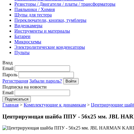
Резисторы / Двигатели / платы / трансформаторы
Паяльники / Химия
Щупы для тестера
Переключатели, кнопки, тумблеры
Видеокамеры
Инструменты и материалы
Батареи
Микросхемы
Электролитические конденсаторы
Пульты
Вход
Email
Пароль
Регистрация
Забыли пароль?
Подписка на новости
Email
Главная
>
Комплектующие к динамикам
>
Центрирующие шай
Центрирующая шайба ППУ - 56х25 мм. JBL H