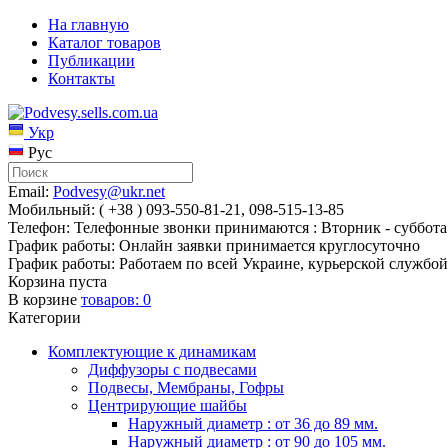
На главную
Каталог товаров
Публикации
Контакты
Укр
Рус
Email:
Podvesy@ukr.net
Мобильный: ( +38 ) 093-550-81-21, 098-515-13-85
Телефон: Телефонные звонки принимаются : Вторник - суббота 
График работы: Онлайн заявки принимается круглосуточно
График работы: Работаем по всей Украине, курьерской службой
Корзина пуста
В корзине
товаров:
0
Категории
Комплектующие к динамикам
Диффузоры с подвесами
Подвесы, Мембраны, Гофры
Центрирующие шайбы
Наружный диаметр : от 36 до 89 мм.
Наружный диаметр : от 90 до 105 мм.