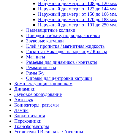
Наружный диаметр : от 108 до 120 мм.
Наружный диаметр : от 122 до 144 мм.
Наружный диаметр : от 150 до 166 мм.
Наружный диаметр : от 170 до 188 мм.
Наружный диаметр : от 191 до 250 мм.
Пылезащитные колпаки
Поводки, гибкие, подводы, косички
Звуковые катушки
Клей / пропитка / магнитная жидкость
Гаскеты / Накладка на корзину / Кольца
Магниты
Разъемы для динамиков / контакты
Ремкомплекты
Рамы Б/у
Оправы для центровки катушки
Комплектующие к колонкам
Динамики
Звуковое оборудование
Автозвук
Коннекторы, разъемы
Лампы
Блоки питания
Переходники
Трансформаторы
Усилители ТВ сигнала / Антенны