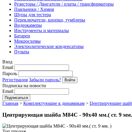
Резисторы / Двигатели / платы / трансформаторы
Паяльники / Химия
Щупы для тестера
Переключатели, кнопки, тумблеры
Видеокамеры
Инструменты и материалы
Батареи
Микросхемы
Электролитические конденсаторы
Пульты
Вход
Email
Пароль
Регистрация
Забыли пароль?
Подписка на новости
Email
Главная
>
Комплектующие к динамикам
>
Центрирующие шай
Центрирующая шайба M84C - 90х40 мм.( ст. 9 мм.
Топ продаж