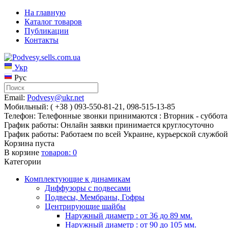
На главную
Каталог товаров
Публикации
Контакты
Укр
Рус
Email:
Podvesy@ukr.net
Мобильный: ( +38 ) 093-550-81-21, 098-515-13-85
Телефон: Телефонные звонки принимаются : Вторник - суббота 
График работы: Онлайн заявки принимается круглосуточно
График работы: Работаем по всей Украине, курьерской службой
Корзина пуста
В корзине
товаров:
0
Категории
Комплектующие к динамикам
Диффузоры с подвесами
Подвесы, Мембраны, Гофры
Центрирующие шайбы
Наружный диаметр : от 36 до 89 мм.
Наружный диаметр : от 90 до 105 мм.