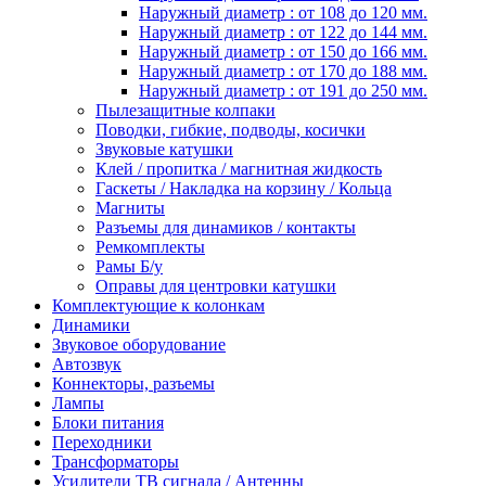
Наружный диаметр : от 108 до 120 мм.
Наружный диаметр : от 122 до 144 мм.
Наружный диаметр : от 150 до 166 мм.
Наружный диаметр : от 170 до 188 мм.
Наружный диаметр : от 191 до 250 мм.
Пылезащитные колпаки
Поводки, гибкие, подводы, косички
Звуковые катушки
Клей / пропитка / магнитная жидкость
Гаскеты / Накладка на корзину / Кольца
Магниты
Разъемы для динамиков / контакты
Ремкомплекты
Рамы Б/у
Оправы для центровки катушки
Комплектующие к колонкам
Динамики
Звуковое оборудование
Автозвук
Коннекторы, разъемы
Лампы
Блоки питания
Переходники
Трансформаторы
Усилители ТВ сигнала / Антенны