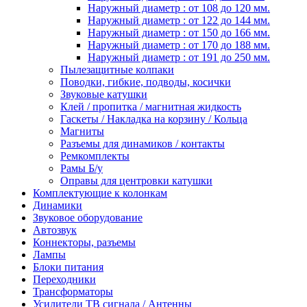
Наружный диаметр : от 108 до 120 мм.
Наружный диаметр : от 122 до 144 мм.
Наружный диаметр : от 150 до 166 мм.
Наружный диаметр : от 170 до 188 мм.
Наружный диаметр : от 191 до 250 мм.
Пылезащитные колпаки
Поводки, гибкие, подводы, косички
Звуковые катушки
Клей / пропитка / магнитная жидкость
Гаскеты / Накладка на корзину / Кольца
Магниты
Разъемы для динамиков / контакты
Ремкомплекты
Рамы Б/у
Оправы для центровки катушки
Комплектующие к колонкам
Динамики
Звуковое оборудование
Автозвук
Коннекторы, разъемы
Лампы
Блоки питания
Переходники
Трансформаторы
Усилители ТВ сигнала / Антенны