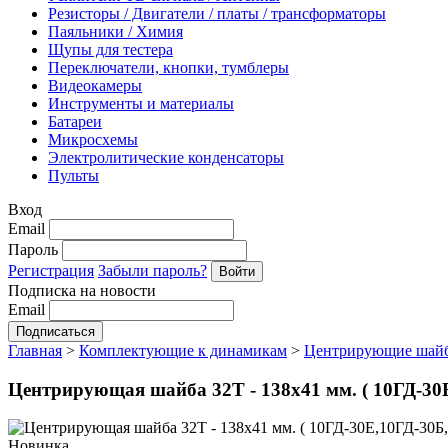
Резисторы / Двигатели / платы / трансформаторы
Паяльники / Химия
Щупы для тестера
Переключатели, кнопки, тумблеры
Видеокамеры
Инструменты и материалы
Батареи
Микросхемы
Электролитические конденсаторы
Пульты
Вход
Email
Пароль
Регистрация
Забыли пароль?
Подписка на новости
Email
Главная
>
Комплектующие к динамикам
>
Центрирующие шай
Центрирующая шайба 32T - 138х41 мм. ( 10ГД-30Е
Новинка