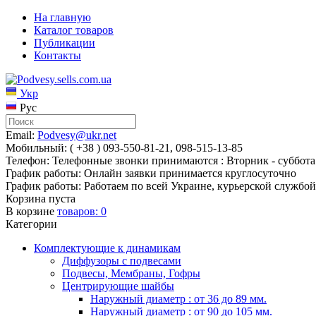
На главную
Каталог товаров
Публикации
Контакты
Укр
Рус
Email:
Podvesy@ukr.net
Мобильный: ( +38 ) 093-550-81-21, 098-515-13-85
Телефон: Телефонные звонки принимаются : Вторник - суббота 
График работы: Онлайн заявки принимается круглосуточно
График работы: Работаем по всей Украине, курьерской службой
Корзина пуста
В корзине
товаров:
0
Категории
Комплектующие к динамикам
Диффузоры с подвесами
Подвесы, Мембраны, Гофры
Центрирующие шайбы
Наружный диаметр : от 36 до 89 мм.
Наружный диаметр : от 90 до 105 мм.