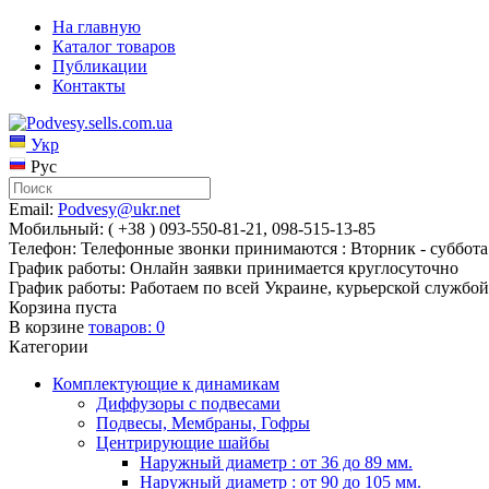
На главную
Каталог товаров
Публикации
Контакты
Укр
Рус
Email:
Podvesy@ukr.net
Мобильный: ( +38 ) 093-550-81-21, 098-515-13-85
Телефон: Телефонные звонки принимаются : Вторник - суббота 
График работы: Онлайн заявки принимается круглосуточно
График работы: Работаем по всей Украине, курьерской службой
Корзина пуста
В корзине
товаров:
0
Категории
Комплектующие к динамикам
Диффузоры с подвесами
Подвесы, Мембраны, Гофры
Центрирующие шайбы
Наружный диаметр : от 36 до 89 мм.
Наружный диаметр : от 90 до 105 мм.