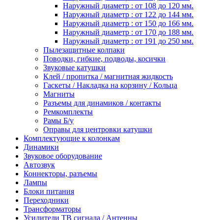
Наружный диаметр : от 108 до 120 мм.
Наружный диаметр : от 122 до 144 мм.
Наружный диаметр : от 150 до 166 мм.
Наружный диаметр : от 170 до 188 мм.
Наружный диаметр : от 191 до 250 мм.
Пылезащитные колпаки
Поводки, гибкие, подводы, косички
Звуковые катушки
Клей / пропитка / магнитная жидкость
Гаскеты / Накладка на корзину / Кольца
Магниты
Разъемы для динамиков / контакты
Ремкомплекты
Рамы Б/у
Оправы для центровки катушки
Комплектующие к колонкам
Динамики
Звуковое оборудование
Автозвук
Коннекторы, разъемы
Лампы
Блоки питания
Переходники
Трансформаторы
Усилители ТВ сигнала / Антенны