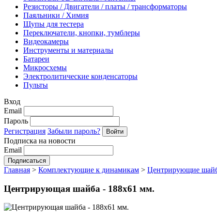
Резисторы / Двигатели / платы / трансформаторы
Паяльники / Химия
Щупы для тестера
Переключатели, кнопки, тумблеры
Видеокамеры
Инструменты и материалы
Батареи
Микросхемы
Электролитические конденсаторы
Пульты
Вход
Email
Пароль
Регистрация
Забыли пароль?
Подписка на новости
Email
Главная
>
Комплектующие к динамикам
>
Центрирующие шай
Центрирующая шайба - 188х61 мм.