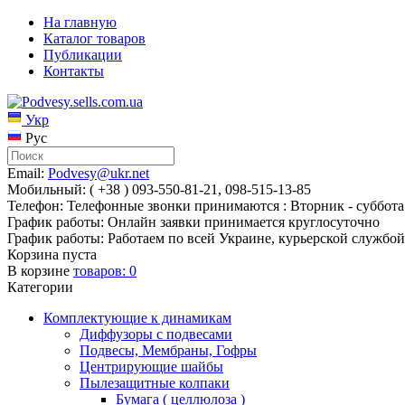
На главную
Каталог товаров
Публикации
Контакты
Укр
Рус
Email:
Podvesy@ukr.net
Мобильный: ( +38 ) 093-550-81-21, 098-515-13-85
Телефон: Телефонные звонки принимаются : Вторник - суббота 
График работы: Онлайн заявки принимается круглосуточно
График работы: Работаем по всей Украине, курьерской службой
Корзина пуста
В корзине
товаров:
0
Категории
Комплектующие к динамикам
Диффузоры с подвесами
Подвесы, Мембраны, Гофры
Центрирующие шайбы
Пылезащитные колпаки
Бумага ( целлюлоза )