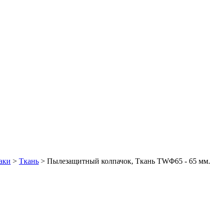
аки
>
Ткань
>
Пылезащитный колпачок, Ткань TWΦ65 - 65 мм.