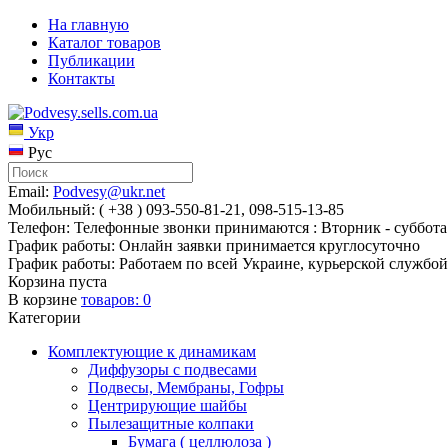
На главную
Каталог товаров
Публикации
Контакты
Укр
Рус
Email:
Podvesy@ukr.net
Мобильный: ( +38 ) 093-550-81-21, 098-515-13-85
Телефон: Телефонные звонки принимаются : Вторник - суббота 
График работы: Онлайн заявки принимается круглосуточно
График работы: Работаем по всей Украине, курьерской службой
Корзина пуста
В корзине
товаров:
0
Категории
Комплектующие к динамикам
Диффузоры с подвесами
Подвесы, Мембраны, Гофры
Центрирующие шайбы
Пылезащитные колпаки
Бумага ( целлюлоза )