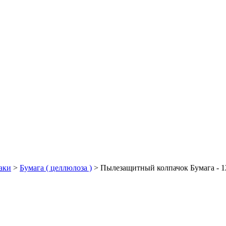
аки
>
Бумага ( целлюлоза )
>
Пылезащитный колпачок Бумага - 1