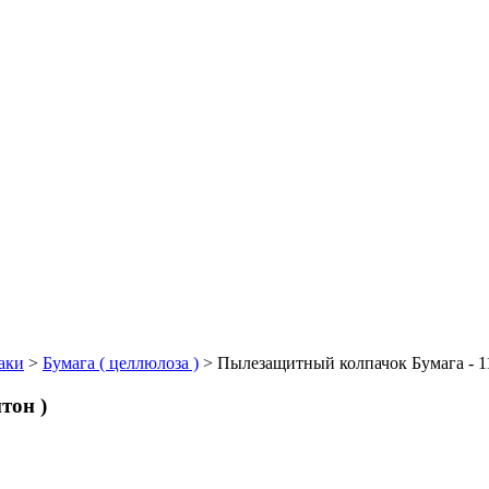
аки
>
Бумага ( целлюлоза )
>
Пылезащитный колпачок Бумага - 1
тон )