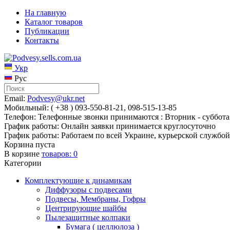
На главную
Каталог товаров
Публикации
Контакты
Укр
Рус
Email:
Podvesy@ukr.net
Мобильный: ( +38 ) 093-550-81-21, 098-515-13-85
Телефон: Телефонные звонки принимаются : Вторник - суббота 
График работы: Онлайн заявки принимается круглосуточно
График работы: Работаем по всей Украине, курьерской службой
Корзина пуста
В корзине
товаров:
0
Категории
Комплектующие к динамикам
Диффузоры с подвесами
Подвесы, Мембраны, Гофры
Центрирующие шайбы
Пылезащитные колпаки
Бумага ( целлюлоза )