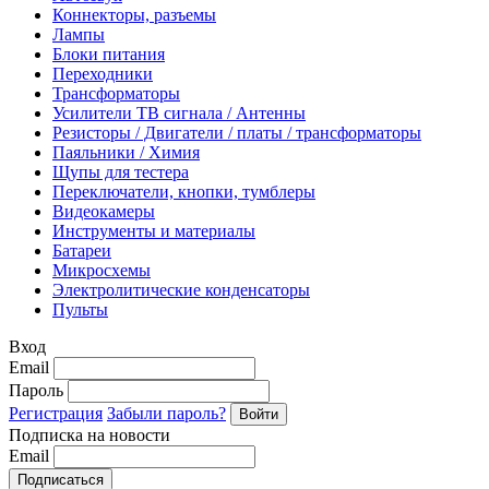
Коннекторы, разъемы
Лампы
Блоки питания
Переходники
Трансформаторы
Усилители ТВ сигнала / Антенны
Резисторы / Двигатели / платы / трансформаторы
Паяльники / Химия
Щупы для тестера
Переключатели, кнопки, тумблеры
Видеокамеры
Инструменты и материалы
Батареи
Микросхемы
Электролитические конденсаторы
Пульты
Вход
Email
Пароль
Регистрация
Забыли пароль?
Подписка на новости
Email