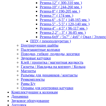
Резина-12" ( 300-310 мм. )
Резина-10" ( 244-260 мм. )
Резина-8" ( 190-205 мм. )
Резина-7" ( 174 мм. )
Резина-6" - 6,5" ( 148-165 мм. )
Резина-5" - 5,5" ( 120-140 мм. )
Резина-4" - 4,5" ( 96-117 мм. )
Резина-2,2" - 3" ( 36-85 мм. )
Резина-6х9" / 5х7" / 4х6" ( Овал / Эллипс
ППУ, ( пенополиуретан )
Центрирующие шайбы
Пылезащитные колпаки
Поводки, гибкие, подводы, косички
Звуковые катушки
Клей / пропитка / магнитная жидкость
Гаскеты / Накладка на корзину / Кольца
Магниты
Разъемы для динамиков / контакты
Ремкомплекты
Рамы Б/у
Оправы для центровки катушки
Комплектующие к колонкам
Динамики
Звуковое оборудование
Автозвук