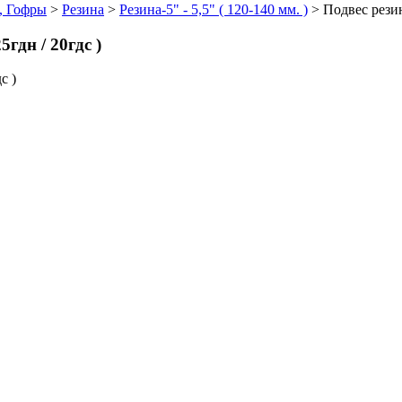
, Гофры
>
Резина
>
Резина-5" - 5,5" ( 120-140 мм. )
>
Подвес резин
гдн / 20гдс )