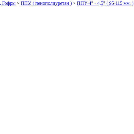
, Гофры
>
ППУ, ( пенополиуретан )
>
ППУ-4" - 4,5" ( 95-115 мм. )