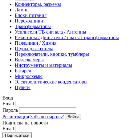
Коннекторы, разъемы
Лампы
Блоки питания
Переходники
Трансформаторы
Усилители ТВ сигнала / Антенны
Резисторы / Двигатели / платы / трансформаторы
Паяльники / Химия
Щупы для тестера
Переключатели, кнопки, тумблеры
Видеокамеры
Инструменты и материалы
Батареи
Микросхемы
Электролитические конденсаторы
Пульты
Вход
Email
Пароль
Регистрация
Забыли пароль?
Подписка на новости
Email