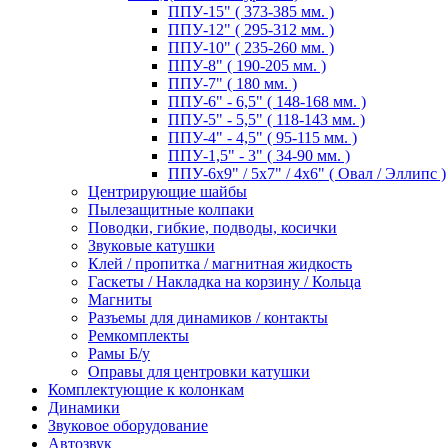
ППУ-15" ( 373-385 мм. )
ППУ-12" ( 295-312 мм. )
ППУ-10" ( 235-260 мм. )
ППУ-8" ( 190-205 мм. )
ППУ-7" ( 180 мм. )
ППУ-6" - 6,5" ( 148-168 мм. )
ППУ-5" - 5,5" ( 118-143 мм. )
ППУ-4" - 4,5" ( 95-115 мм. )
ППУ-1,5" - 3" ( 34-90 мм. )
ППУ-6х9" / 5х7" / 4х6" ( Овал / Эллипс )
Центрирующие шайбы
Пылезащитные колпаки
Поводки, гибкие, подводы, косички
Звуковые катушки
Клей / пропитка / магнитная жидкость
Гаскеты / Накладка на корзину / Кольца
Магниты
Разъемы для динамиков / контакты
Ремкомплекты
Рамы Б/у
Оправы для центровки катушки
Комплектующие к колонкам
Динамики
Звуковое оборудование
Автозвук