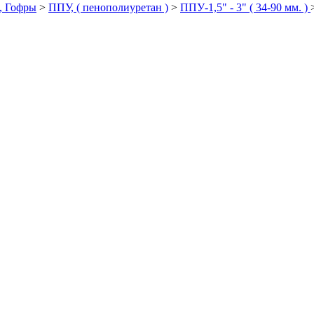
, Гофры
>
ППУ, ( пенополиуретан )
>
ППУ-1,5" - 3" ( 34-90 мм. )