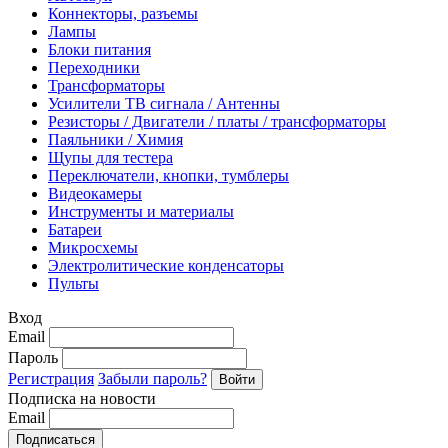
Коннекторы, разъемы
Лампы
Блоки питания
Переходники
Трансформаторы
Усилители ТВ сигнала / Антенны
Резисторы / Двигатели / платы / трансформаторы
Паяльники / Химия
Щупы для тестера
Переключатели, кнопки, тумблеры
Видеокамеры
Инструменты и материалы
Батареи
Микросхемы
Электролитические конденсаторы
Пульты
Вход
Email
Пароль
Регистрация
Забыли пароль?
Подписка на новости
Email