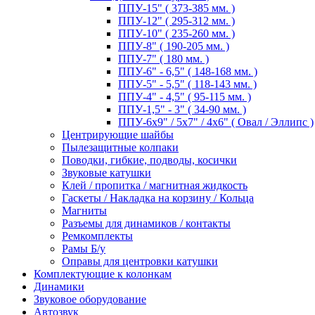
ППУ-15" ( 373-385 мм. )
ППУ-12" ( 295-312 мм. )
ППУ-10" ( 235-260 мм. )
ППУ-8" ( 190-205 мм. )
ППУ-7" ( 180 мм. )
ППУ-6" - 6,5" ( 148-168 мм. )
ППУ-5" - 5,5" ( 118-143 мм. )
ППУ-4" - 4,5" ( 95-115 мм. )
ППУ-1,5" - 3" ( 34-90 мм. )
ППУ-6х9" / 5х7" / 4х6" ( Овал / Эллипс )
Центрирующие шайбы
Пылезащитные колпаки
Поводки, гибкие, подводы, косички
Звуковые катушки
Клей / пропитка / магнитная жидкость
Гаскеты / Накладка на корзину / Кольца
Магниты
Разъемы для динамиков / контакты
Ремкомплекты
Рамы Б/у
Оправы для центровки катушки
Комплектующие к колонкам
Динамики
Звуковое оборудование
Автозвук