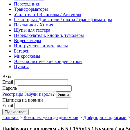
Переходники
Трансформаторы
Усилители ТВ сигнала / Антенны
Резисторы / Двигатели / платы / трансформаторы
Паяльники / Химия
Щупы для тестера
Переключатели, кнопки, тумблеры
Видеокамеры
Инструменты и материалы
Батареи
Микросхемы
Электролитические конденсаторы
Пульты
Вхід
Email
Пароль
Реєстрація
Забули пароль?
Підписка на новини
Email
Головна
>
Комплектуючі до динаміків
>
Дифузори з підвісами
Диффузор с подвесом - 6,5 ( 155х15 ) Бумага ( на 5