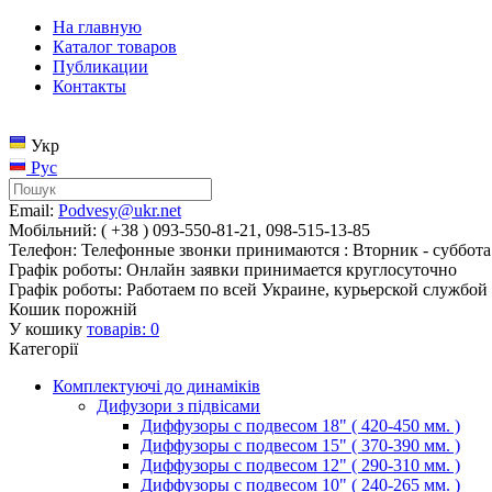
На главную
Каталог товаров
Публикации
Контакты
Укр
Рус
Email:
Podvesy@ukr.net
Мобільний: ( +38 ) 093-550-81-21, 098-515-13-85
Телефон: Телефонные звонки принимаются : Вторник - суббота 
Графік роботы: Онлайн заявки принимается круглосуточно
Графік роботы: Работаем по всей Украине, курьерской службой 
Кошик порожній
У кошику
товарів:
0
Категорії
Комплектуючі до динаміків
Дифузори з підвісами
Диффузоры с подвесом 18" ( 420-450 мм. )
Диффузоры с подвесом 15" ( 370-390 мм. )
Диффузоры с подвесом 12" ( 290-310 мм. )
Диффузоры с подвесом 10" ( 240-265 мм. )