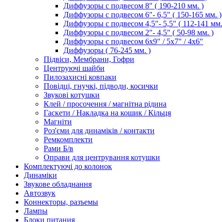
Диффузоры с подвесом 8" ( 190-210 мм. )
Диффузоры с подвесом 6"- 6,5" ( 150-165 мм. )
Диффузоры с подвесом 4,5"- 5,5" ( 112-141 мм.
Диффузоры с подвесом 2"- 4,5" ( 50-98 мм. )
Диффузоры с подвесом 6х9" / 5х7" / 4х6"
Диффузоры ( 76-245 мм. )
Підвіси, Мембрани, Гофри
Центруючі шайби
Пилозахисні ковпаки
Повідці, гнучкі, підводи, косички
Звукові котушки
Клей / просочення / магнітна рідина
Гаскети / Накладка на кошик / Кільця
Магніти
Роз'єми для динаміків / контакти
Ремкомплекти
Рами Б/в
Оправи для центрування котушки
Комплектуючі до колонок
Динаміки
Звукове обладнання
Автозвук
Коннекторы, разъемы
Лампы
Блоки питания