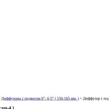
>
Диффузоры с подвесом 6"- 6,5" ( 150-165 мм. )
>
Диффузор с подв
гдш-4 )