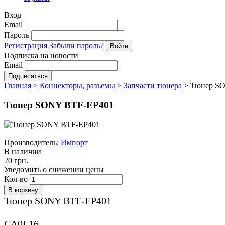
Вход
Email
Пароль
Регистрация
Забыли пароль?
Подписка на новости
Email
Главная
>
Коннекторы, разъемы
>
Запчасти тюнера
>
Тюнер S
Тюнер SONY BTF-EP401
Производитель:
Импорт
В наличии
20 грн.
Уведомить о снижении цены
Кол-во
Тюнер SONY BTF-EP401
CA0L16