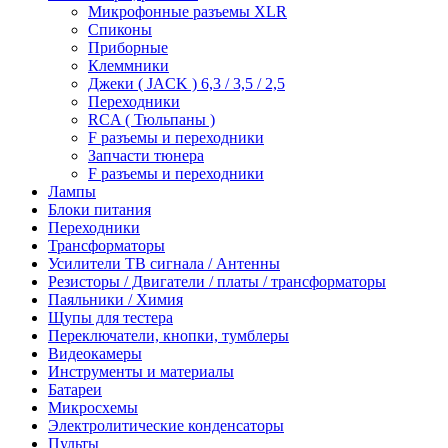
Микрофонные разъемы XLR
Спиконы
Приборные
Клеммники
Джеки ( JACK ) 6,3 / 3,5 / 2,5
Переходники
RCA ( Тюльпаны )
F разъемы и переходники
Запчасти тюнера
F разъемы и переходники
Лампы
Блоки питания
Переходники
Трансформаторы
Усилители ТВ сигнала / Антенны
Резисторы / Двигатели / платы / трансформаторы
Паяльники / Химия
Щупы для тестера
Переключатели, кнопки, тумблеры
Видеокамеры
Инструменты и материалы
Батареи
Микросхемы
Электролитические конденсаторы
Пульты