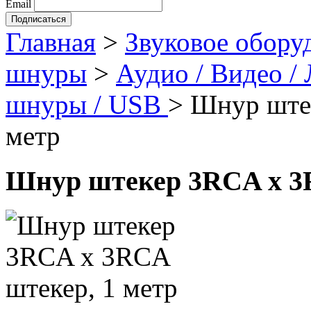
Email
Главная
>
Звуковое обору
шнуры
>
Аудио / Видео /
шнуры / USB
>
Шнур ште
метр
Шнур штекер 3RCA х 3R