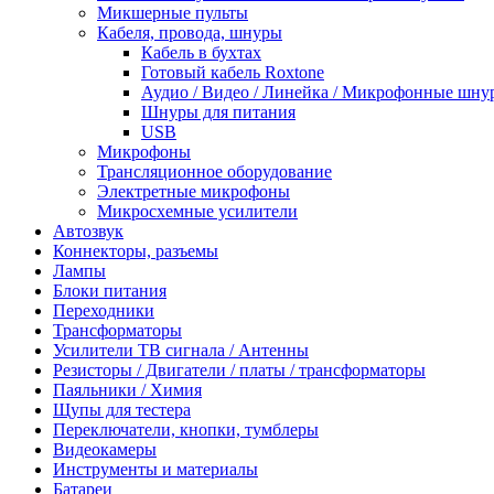
Микшерные пульты
Кабеля, провода, шнуры
Кабель в бухтах
Готовый кабель Roxtone
Аудио / Видео / Линейка / Микрофонные шну
Шнуры для питания
USB
Микрофоны
Трансляционное оборудование
Электретные микрофоны
Микросхемные усилители
Автозвук
Коннекторы, разъемы
Лампы
Блоки питания
Переходники
Трансформаторы
Усилители ТВ сигнала / Антенны
Резисторы / Двигатели / платы / трансформаторы
Паяльники / Химия
Щупы для тестера
Переключатели, кнопки, тумблеры
Видеокамеры
Инструменты и материалы
Батареи