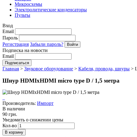
Микросхемы
Электролитические конденсаторы
Пульты
Вход
Email
Пароль
Регистрация
Забыли пароль?
Подписка на новости
Email
Главная
>
Звуковое оборудование
>
Кабеля, провода, шнуры
>
Шнур HDMIхHDMI micro type D / 1,5 метра
Производитель:
Импорт
В наличии
90 грн.
Уведомить о снижении цены
Кол-во