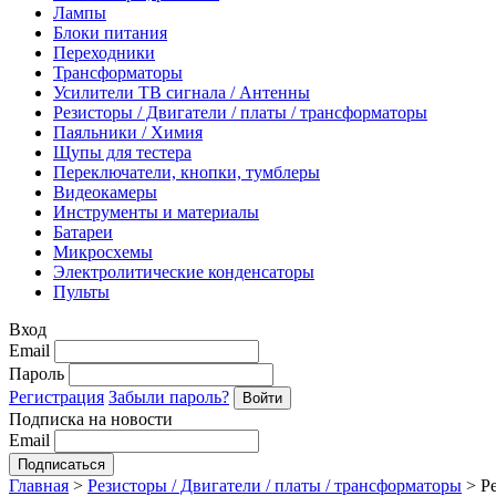
Лампы
Блоки питания
Переходники
Трансформаторы
Усилители ТВ сигнала / Антенны
Резисторы / Двигатели / платы / трансформаторы
Паяльники / Химия
Щупы для тестера
Переключатели, кнопки, тумблеры
Видеокамеры
Инструменты и материалы
Батареи
Микросхемы
Электролитические конденсаторы
Пульты
Вход
Email
Пароль
Регистрация
Забыли пароль?
Подписка на новости
Email
Главная
>
Резисторы / Двигатели / платы / трансформаторы
>
Р