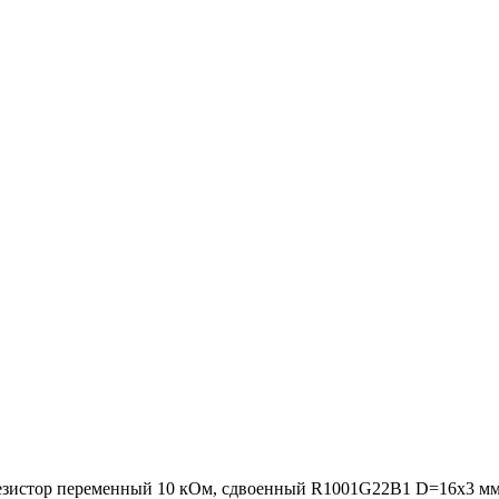
езистор переменный 10 кОм, сдвоенный R1001G22B1 D=16х3 мм. (