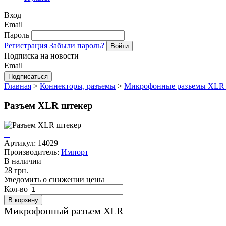
Вход
Email
Пароль
Регистрация
Забыли пароль?
Подписка на новости
Email
Главная
>
Коннекторы, разъемы
>
Микрофонные разъемы XL
Разъем XLR штекер
Артикул: 14029
Производитель:
Импорт
В наличии
28 грн.
Уведомить о снижении цены
Кол-во
Микрофонный разъем XLR