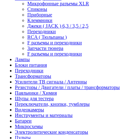
Микрофонные разъемы XLR
Спиконы
Приборные
Клеммники
Джеки ( JACK ) 6,3 / 3,5 / 2,5
Переходники
RCA ( Тюльпаны )
F разъемы и переходники
Запчасти тюнера
F разъемы и переходники
Лампы
Блоки питания
Переходники
Трансформаторы
Усилители ТВ сигнала / Антенны
Резисторы / Двигатели / платы / трансформаторы
Паяльники / Химия
Щупы для тестера
Переключатели, кнопки, тумблеры
Видеокамеры
Инструменты и материалы
Батареи
Микросхемы
Электролитические конденсаторы
Пульты