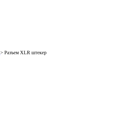
R
>
Разъем XLR штекер