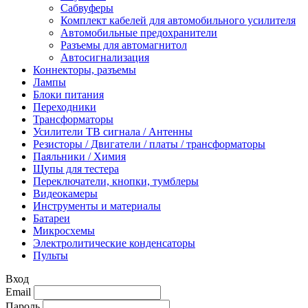
Сабвуферы
Комплект кабелей для автомобильного усилителя
Автомобильные предохранители
Разъемы для автомагнитол
Автосигнализация
Коннекторы, разъемы
Лампы
Блоки питания
Переходники
Трансформаторы
Усилители ТВ сигнала / Антенны
Резисторы / Двигатели / платы / трансформаторы
Паяльники / Химия
Щупы для тестера
Переключатели, кнопки, тумблеры
Видеокамеры
Инструменты и материалы
Батареи
Микросхемы
Электролитические конденсаторы
Пульты
Вход
Email
Пароль