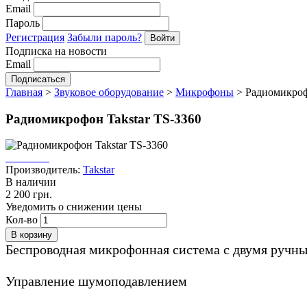
Email
Пароль
Регистрация
Забыли пароль?
Подписка на новости
Email
Главная
>
Звуковое оборудование
>
Микрофоны
>
Радиомикроф
Радиомикрофон Takstar TS-3360
Производитель:
Takstar
В наличии
2 200 грн.
Уведомить о снижении цены
Кол-во
Беспроводная микрофонная система с двумя руч
Управление шумоподавлением