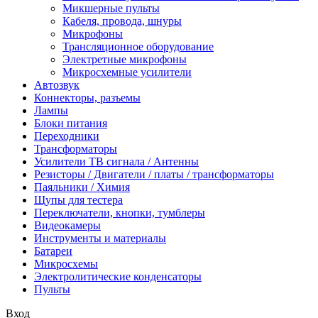
Микшерные пульты
Кабеля, провода, шнуры
Микрофоны
Трансляционное оборудование
Электретные микрофоны
Микросхемные усилители
Автозвук
Коннекторы, разъемы
Лампы
Блоки питания
Переходники
Трансформаторы
Усилители ТВ сигнала / Антенны
Резисторы / Двигатели / платы / трансформаторы
Паяльники / Химия
Щупы для тестера
Переключатели, кнопки, тумблеры
Видеокамеры
Инструменты и материалы
Батареи
Микросхемы
Электролитические конденсаторы
Пульты
Вход