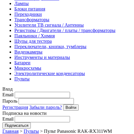
Лампы
Блоки питания
Переходники
Трансформаторы
Усилители ТВ сигнала / Антенны
Резисторы / Двигатели / платы / трансформаторы
Паяльники / Химия
Щупы для тестера
Переключатели, кнопки, тумблеры
Видеокамеры
Инструменты и материалы
Батареи
Микросхемы
Электролитические конденсаторы
Пульты
Вход
Email
Пароль
Регистрация
Забыли пароль?
Подписка на новости
Email
Главная
>
Пульты
>
Пульт Panasonic RAK-RX311WM