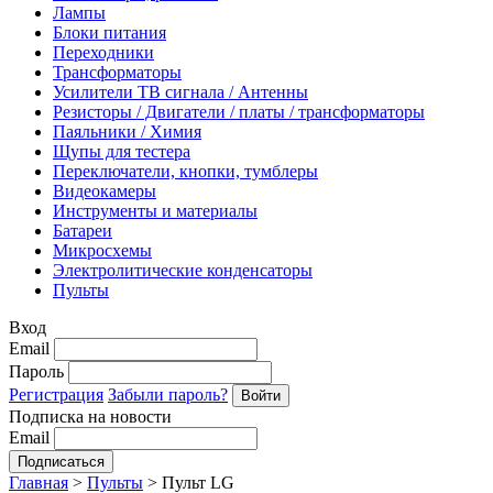
Лампы
Блоки питания
Переходники
Трансформаторы
Усилители ТВ сигнала / Антенны
Резисторы / Двигатели / платы / трансформаторы
Паяльники / Химия
Щупы для тестера
Переключатели, кнопки, тумблеры
Видеокамеры
Инструменты и материалы
Батареи
Микросхемы
Электролитические конденсаторы
Пульты
Вход
Email
Пароль
Регистрация
Забыли пароль?
Подписка на новости
Email
Главная
>
Пульты
>
Пульт LG