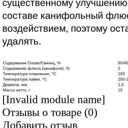
существенному улучшению 
составе канифольный флюс
воздействием, поэтому ост
удалять.
Содержание Олово/Свинец, %
60/4
Содержание флюса (канифоли), %
2
Температура плавления, °С
183
Температура пайки, °С
250-
Диаметр, мм
1,0
Масса нетто, г
15
[Invalid module name]
Отзывы о товаре (
0
)
Добавить отзыв