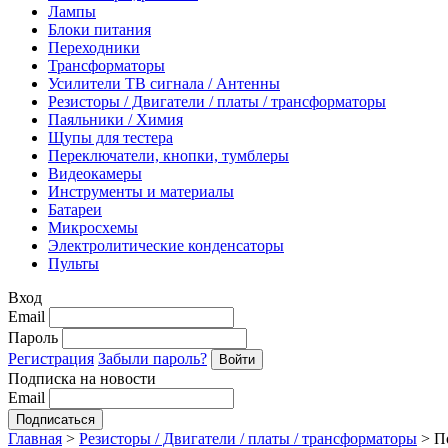
Лампы
Блоки питания
Переходники
Трансформаторы
Усилители ТВ сигнала / Антенны
Резисторы / Двигатели / платы / трансформаторы
Паяльники / Химия
Щупы для тестера
Переключатели, кнопки, тумблеры
Видеокамеры
Инструменты и материалы
Батареи
Микросхемы
Электролитические конденсаторы
Пульты
Вход
Email
Пароль
Регистрация
Забыли пароль?
Подписка на новости
Email
Главная
>
Резисторы / Двигатели / платы / трансформаторы
>
П