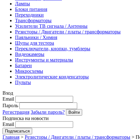
Лампы
Блоки питания
Переходники
Трансформаторы
Усилители ТВ сигнала / Антенны
Резисторы / Двигатели / платы / трансформаторы
Паяльники / Химия
Щупы для тестера
Переключатели, кнопки, тумблеры
Видеокамеры
Инструменты и материалы
Батареи
Микросхемы
Электролитические конденсаторы
Пульты
Вход
Email
Пароль
Регистрация
Забыли пароль?
Подписка на новости
Email
Главная
>
Резисторы / Двигатели / платы / трансформаторы
>
П