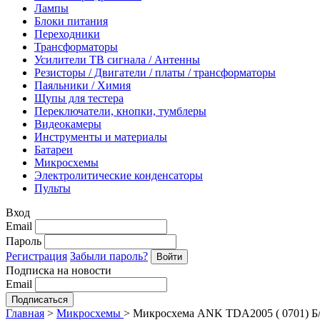
Лампы
Блоки питания
Переходники
Трансформаторы
Усилители ТВ сигнала / Антенны
Резисторы / Двигатели / платы / трансформаторы
Паяльники / Химия
Щупы для тестера
Переключатели, кнопки, тумблеры
Видеокамеры
Инструменты и материалы
Батареи
Микросхемы
Электролитические конденсаторы
Пульты
Вход
Email
Пароль
Регистрация
Забыли пароль?
Подписка на новости
Email
Главная
>
Микросхемы
>
Микросхема ANK TDA2005 ( 0701) Б