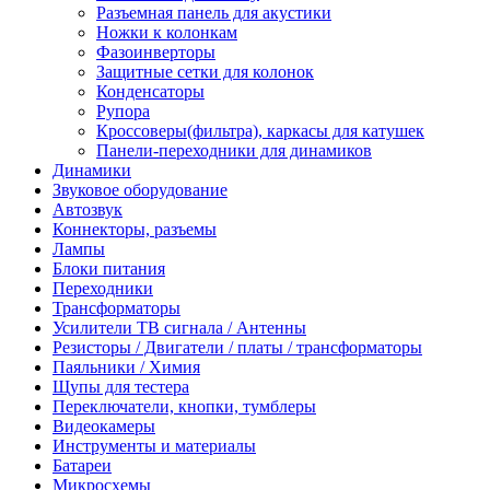
Разъемная панель для акустики
Ножки к колонкам
Фазоинверторы
Защитные сетки для колонок
Конденсаторы
Рупора
Кроссоверы(фильтра), каркасы для катушек
Панели-переходники для динамиков
Динамики
Звуковое оборудование
Автозвук
Коннекторы, разъемы
Лампы
Блоки питания
Переходники
Трансформаторы
Усилители ТВ сигнала / Антенны
Резисторы / Двигатели / платы / трансформаторы
Паяльники / Химия
Щупы для тестера
Переключатели, кнопки, тумблеры
Видеокамеры
Инструменты и материалы
Батареи
Микросхемы