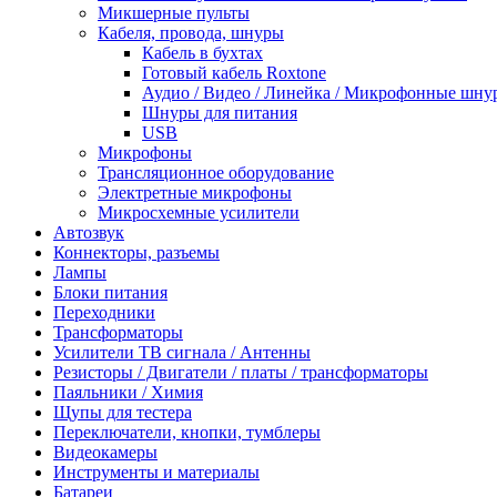
Микшерные пульты
Кабеля, провода, шнуры
Кабель в бухтах
Готовый кабель Roxtone
Аудио / Видео / Линейка / Микрофонные шну
Шнуры для питания
USB
Микрофоны
Трансляционное оборудование
Электретные микрофоны
Микросхемные усилители
Автозвук
Коннекторы, разъемы
Лампы
Блоки питания
Переходники
Трансформаторы
Усилители ТВ сигнала / Антенны
Резисторы / Двигатели / платы / трансформаторы
Паяльники / Химия
Щупы для тестера
Переключатели, кнопки, тумблеры
Видеокамеры
Инструменты и материалы
Батареи