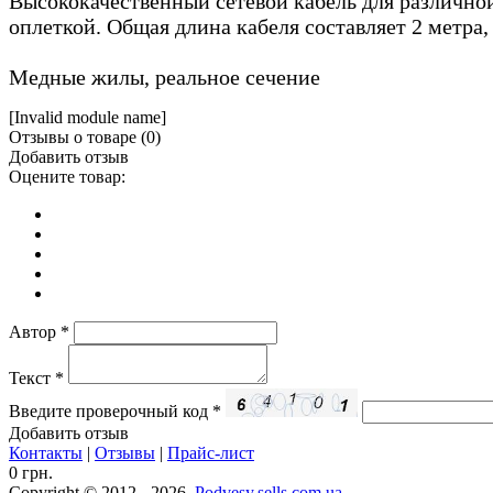
Высококачественный сетевой кабель для различной 
оплеткой. Общая длина кабеля составляет 2 метра,
Медные жилы, реальное сечение
[Invalid module name]
Отзывы о товаре (
0
)
Добавить отзыв
Оцените товар:
Автор
*
Текст
*
Введите проверочный код
*
Добавить отзыв
Контакты
|
Отзывы
|
Прайс-лист
0 грн.
Copyright © 2012 - 2026,
Podvesy.sells.com.ua