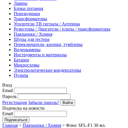
Лампы
Блоки питания
Переходники
Трансформаторы
Усилители ТВ сигнала / Антенны
Резисторы / Двигатели / платы / трансформаторы
Паяльники / Химия
Щупы для тестера
Переключатели, кнопки, тумблеры
Видеокамеры
Инструменты и материалы
Батареи
Микросхемы
Электролитические конденсаторы
Пульты
Вход
Email
Пароль
Регистрация
Забыли пароль?
Подписка на новости
Email
Главная
>
Паяльники / Химия
>
Флюс SFL-F1 30 мл.