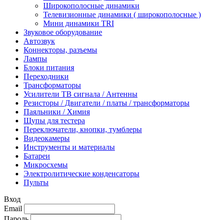
Широкополосные динамики
Телевизионные динамики ( широкополосные )
Мини динамики TRI
Звуковое оборудование
Автозвук
Коннекторы, разъемы
Лампы
Блоки питания
Переходники
Трансформаторы
Усилители ТВ сигнала / Антенны
Резисторы / Двигатели / платы / трансформаторы
Паяльники / Химия
Щупы для тестера
Переключатели, кнопки, тумблеры
Видеокамеры
Инструменты и материалы
Батареи
Микросхемы
Электролитические конденсаторы
Пульты
Вход
Email
Пароль