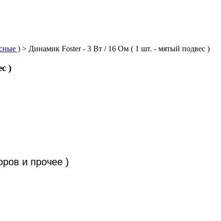
сные )
>
Динамик Foster - 3 Вт / 16 Ом ( 1 шт. - мятый подвес )
с )
оров и прочее )