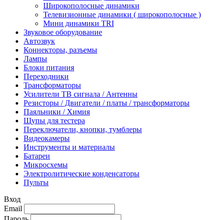
Широкополосные динамики
Телевизионные динамики ( широкополосные )
Мини динамики TRI
Звуковое оборудование
Автозвук
Коннекторы, разъемы
Лампы
Блоки питания
Переходники
Трансформаторы
Усилители ТВ сигнала / Антенны
Резисторы / Двигатели / платы / трансформаторы
Паяльники / Химия
Щупы для тестера
Переключатели, кнопки, тумблеры
Видеокамеры
Инструменты и материалы
Батареи
Микросхемы
Электролитические конденсаторы
Пульты
Вход
Email
Пароль