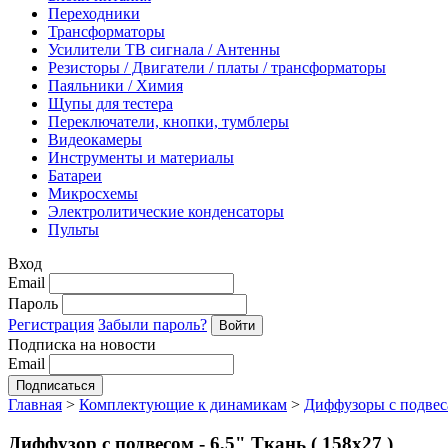
Переходники
Трансформаторы
Усилители ТВ сигнала / Антенны
Резисторы / Двигатели / платы / трансформаторы
Паяльники / Химия
Щупы для тестера
Переключатели, кнопки, тумблеры
Видеокамеры
Инструменты и материалы
Батареи
Микросхемы
Электролитические конденсаторы
Пульты
Вход
Email
Пароль
Регистрация
Забыли пароль?
Подписка на новости
Email
Главная
>
Комплектующие к динамикам
>
Диффузоры с подве
Диффузор с подвесом - 6,5" Ткань ( 158х27 )