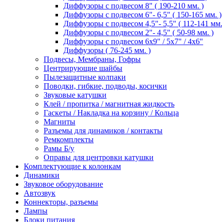
Диффузоры с подвесом 8" ( 190-210 мм. )
Диффузоры с подвесом 6"- 6,5" ( 150-165 мм. )
Диффузоры с подвесом 4,5"- 5,5" ( 112-141 мм.
Диффузоры с подвесом 2"- 4,5" ( 50-98 мм. )
Диффузоры с подвесом 6х9" / 5х7" / 4х6"
Диффузоры ( 76-245 мм. )
Подвесы, Мембраны, Гофры
Центрирующие шайбы
Пылезащитные колпаки
Поводки, гибкие, подводы, косички
Звуковые катушки
Клей / пропитка / магнитная жидкость
Гаскеты / Накладка на корзину / Кольца
Магниты
Разъемы для динамиков / контакты
Ремкомплекты
Рамы Б/у
Оправы для центровки катушки
Комплектующие к колонкам
Динамики
Звуковое оборудование
Автозвук
Коннекторы, разъемы
Лампы
Блоки питания