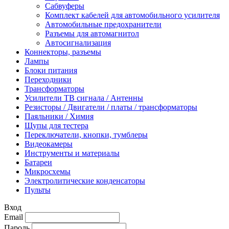
Сабвуферы
Комплект кабелей для автомобильного усилителя
Автомобильные предохранители
Разъемы для автомагнитол
Автосигнализация
Коннекторы, разъемы
Лампы
Блоки питания
Переходники
Трансформаторы
Усилители ТВ сигнала / Антенны
Резисторы / Двигатели / платы / трансформаторы
Паяльники / Химия
Щупы для тестера
Переключатели, кнопки, тумблеры
Видеокамеры
Инструменты и материалы
Батареи
Микросхемы
Электролитические конденсаторы
Пульты
Вход
Email
Пароль