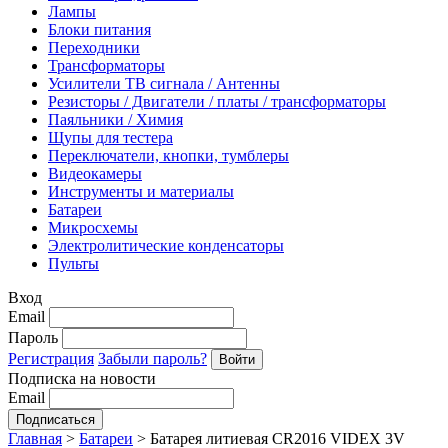
Лампы
Блоки питания
Переходники
Трансформаторы
Усилители ТВ сигнала / Антенны
Резисторы / Двигатели / платы / трансформаторы
Паяльники / Химия
Щупы для тестера
Переключатели, кнопки, тумблеры
Видеокамеры
Инструменты и материалы
Батареи
Микросхемы
Электролитические конденсаторы
Пульты
Вход
Email
Пароль
Регистрация
Забыли пароль?
Подписка на новости
Email
Главная
>
Батареи
>
Батарея литиевая CR2016 VIDEX 3V